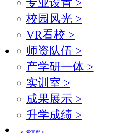
专业设置 >
校园风光 >
VR看校 >
师资队伍 >
产学研一体 >
实训室 >
成果展示 >
升学成绩 >
党支部 >