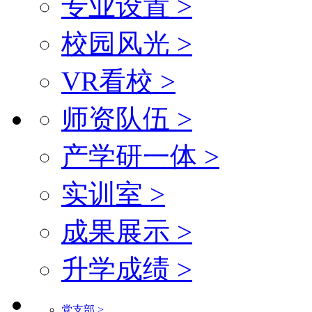
专业设置 >
校园风光 >
VR看校 >
师资队伍 >
产学研一体 >
实训室 >
成果展示 >
升学成绩 >
党支部 >