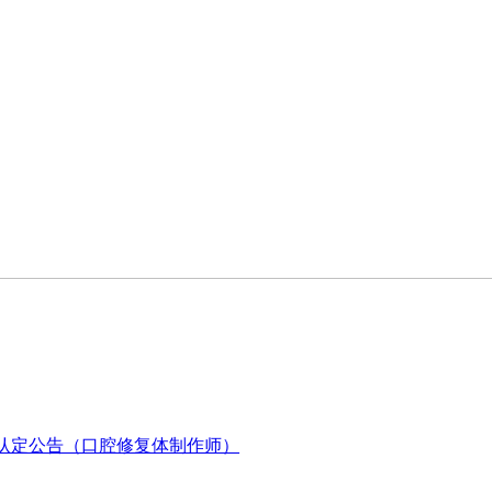
认定公告（口腔修复体制作师）