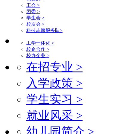
工会 >
团委 >
学生会 >
校友会 >
科技志愿服务队>
工学一体化 >
校企合作 >
校办企业 >
在招专业 >
入学政策 >
学生实习 >
就业风采 >
幼儿园简介 >