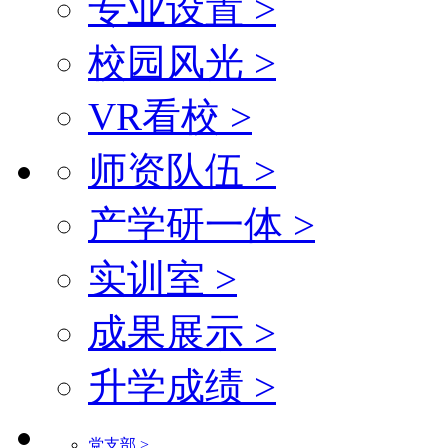
专业设置 >
校园风光 >
VR看校 >
师资队伍 >
产学研一体 >
实训室 >
成果展示 >
升学成绩 >
党支部 >