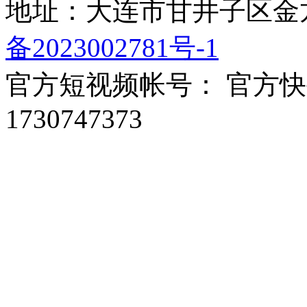
地址：大连市甘井子区金龙
备2023002781号-1
官方短视频帐号： 官方快手：
1730747373